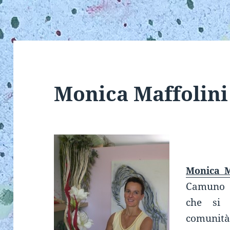
Monica Maffolini
Monica M
Camuno (
che si 
comunità