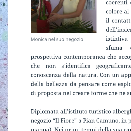
coerenti 
colore al
il contat
dell’ins
istintiva
Monica nel suo negozio
sfuma e
prospettiva contemporanea che accog
che non s’identifica geografica
conoscenza della natura. Con un ap
della bellezza da pensare come espl
di proposta nel creare forme che ne sia
Diplomata all’istituto turistico alberg
negozio “Il Fiore” a Pian Camuno, in p
mappa
). Nei primi tempi della sua ca