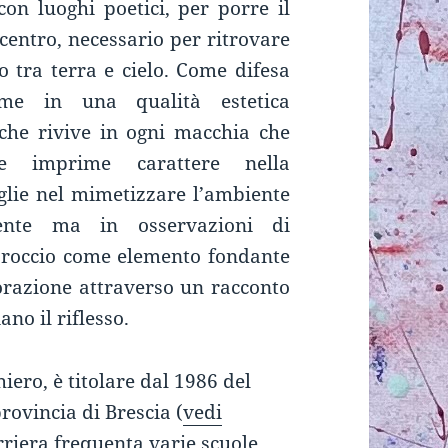
con luoghi poetici, per porre il
 centro, necessario per ritrovare
to tra terra e cielo. Come difesa
ieme in una qualità estetica
 che rivive in ogni macchia che
 imprime carattere nella
lie nel mimetizzare l’ambiente
mente ma in osservazioni di
proccio come elemento fondante
orazione attraverso un racconto
no il riflesso.
hiero, è titolare dal 1986 del
rovincia di Brescia (
vedi
rriera frequenta varie scuole