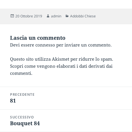
Scritto
Autore
Categorie
20 Ottobre 2019
admin
Addobbi Chiese
il
Lascia un commento
Devi essere
connesso
per inviare un commento.
Questo sito utilizza Akismet per ridurre lo spam.
Scopri come vengono elaborati i dati derivati dai
commenti
.
Navigazione
PRECEDENTE
articoli
81
Articolo
precedente:
SUCCESSIVO
Bouquet 84
Articolo
successivo: