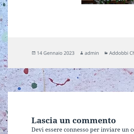
Scritto
Autore
Categorie
14 Gennaio 2023
admin
Addobbi C
il
Lascia un commento
Devi essere
connesso
per inviare un 