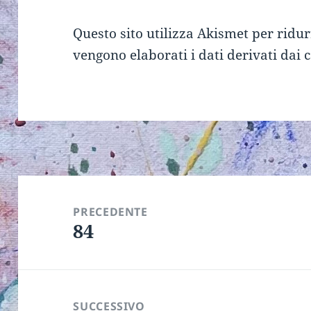
Questo sito utilizza Akismet per ridu
vengono elaborati i dati derivati dai
Navigazione
articoli
PRECEDENTE
84
Articolo
precedente:
SUCCESSIVO