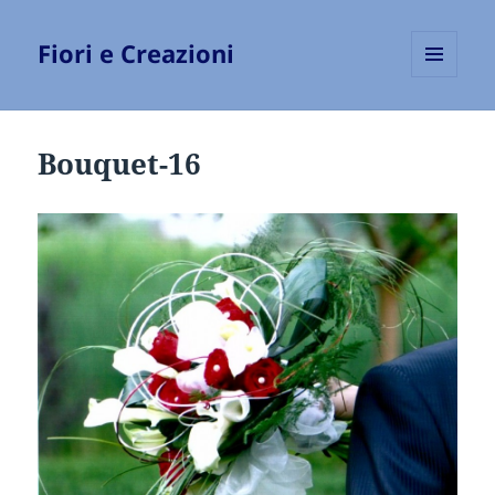
Fiori e Creazioni
MENU
E
WIDGET
Bouquet-16