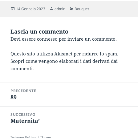
Scritto
Autore
Categorie
14 Gennaio 2023
admin
Bouquet
il
Lascia un commento
Devi essere
connesso
per inviare un commento.
Questo sito utilizza Akismet per ridurre lo spam.
Scopri come vengono elaborati i dati derivati dai
commenti
.
Navigazione
PRECEDENTE
articoli
89
Articolo
precedente:
SUCCESSIVO
Maternita’
Articolo
successivo:
Privacy Policy
Home