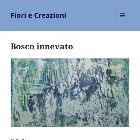
Fiori e Creazioni
MENU
E
WIDGET
Bosco innevato