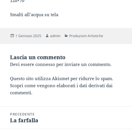
120×70
Smalti all’acqua su tela
Scritto
Autore
Categorie
1 Gennaio 2025
admin
Produzioni Artistiche
il
Lascia un commento
Devi essere
connesso
per inviare un commento.
Questo sito utilizza Akismet per ridurre lo spam.
Scopri come vengono elaborati i dati derivati dai
commenti
.
Navigazione
PRECEDENTE
articoli
La farfalla
Articolo
precedente: