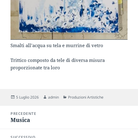
Smalti all’acqua su tela e murrine di vetro
Trittico composto da tele di diversa misura
proporzionate tra loro
Scritto
Autore
Categorie
5 Luglio 2026
admin
Produzioni Artistiche
il
Navigazione
PRECEDENTE
articoli
Musica
Articolo
precedente:
SUCCESSIVO