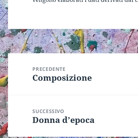
Navigazione
articoli
PRECEDENTE
Composizione
Articolo
precedente:
SUCCESSIVO
Donna d’epoca
Articolo
successivo: