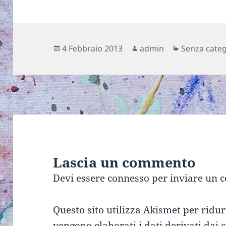
Scritto
Autore
Categorie
4 Febbraio 2013
admin
Senza cate
il
Lascia un commento
Devi essere
connesso
per inviare un 
Questo sito utilizza Akismet per ridu
vengono elaborati i dati derivati dai