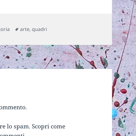
Tag
goria
arte
,
quadri
commento.
rre lo spam.
Scopri come
 commenti
.