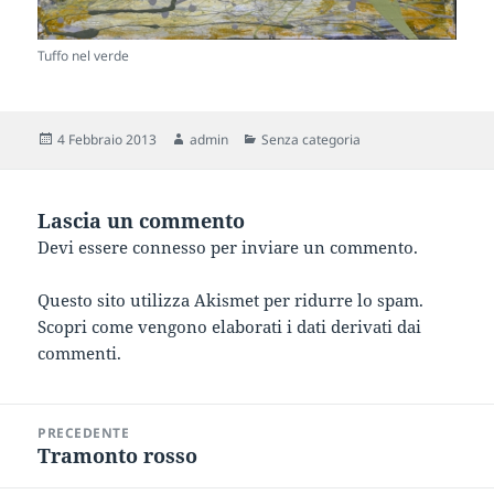
Tuffo nel verde
Scritto
Autore
Categorie
4 Febbraio 2013
admin
Senza categoria
il
Lascia un commento
Devi essere
connesso
per inviare un commento.
Questo sito utilizza Akismet per ridurre lo spam.
Scopri come vengono elaborati i dati derivati dai
commenti
.
Navigazione
PRECEDENTE
articoli
Tramonto rosso
Articolo
precedente: