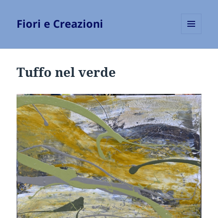
Fiori e Creazioni
MENU
E
WIDGET
Tuffo nel verde