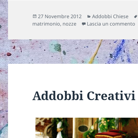
Scritto
Categorie
27 Novembre 2012
Addobbi Chiese
il
s
matrimonio
,
nozze
Lascia un commento
Addobbi Creativi