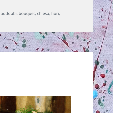
Tag
addobbi
,
bouquet
,
chiesa
,
fiori
,
u Addobbi Auto