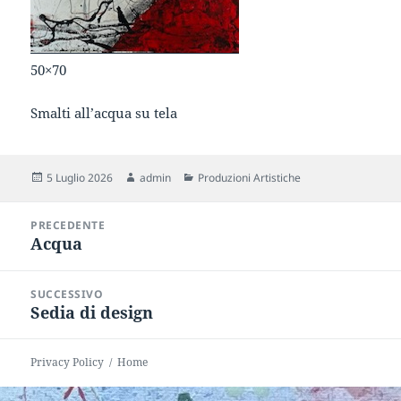
50×70
Smalti all’acqua su tela
Scritto
Autore
Categorie
5 Luglio 2026
admin
Produzioni Artistiche
il
Navigazione
PRECEDENTE
articoli
Acqua
Articolo
precedente:
SUCCESSIVO
Sedia di design
Articolo
successivo:
Privacy Policy
Home